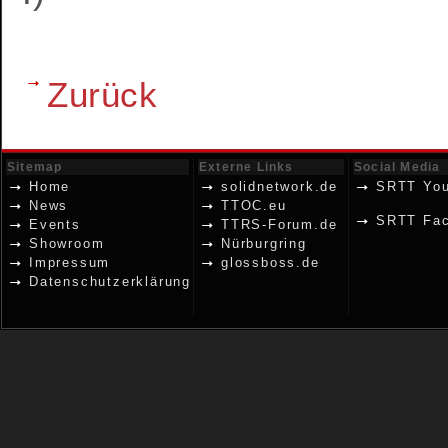
Zurück
Sitemap
Externe Links
Social Media
Home
solidnetwork.de
SRTT Yo
News
TTOC.eu
SRTT Fa
Events
TTRS-Forum.de
Showroom
Nürburgring
Impressum
glossboss.de
Datenschutzerklärung