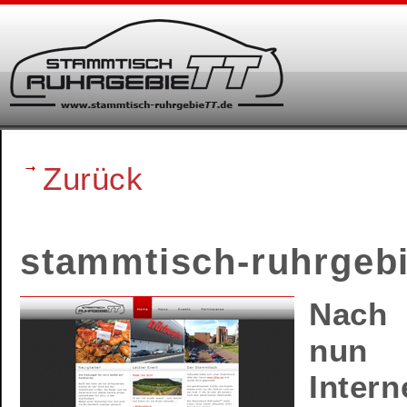
Zurück
stammtisch-ruhrgebie
Nach 
nun
Inter